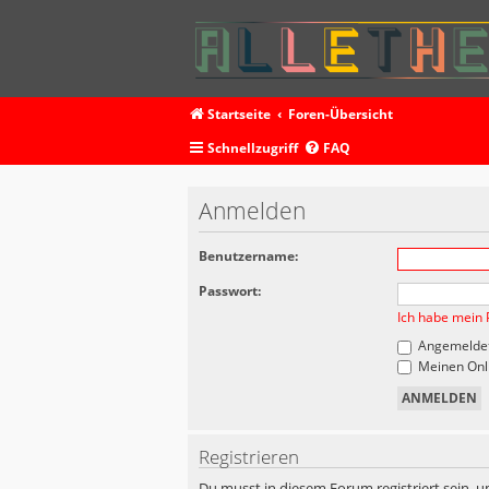
Startseite
Foren-Übersicht
Schnellzugriff
FAQ
Anmelden
Benutzername:
Passwort:
Ich habe mein 
Angemeldet
Meinen Onli
Registrieren
Du musst in diesem Forum registriert sein, u