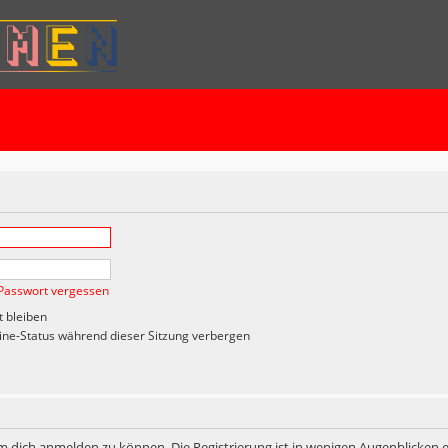
Passwort vergessen
 bleiben
ne-Status während dieser Sitzung verbergen
m dich anmelden zu können. Die Registrierung ist in wenigen Augenblicken er