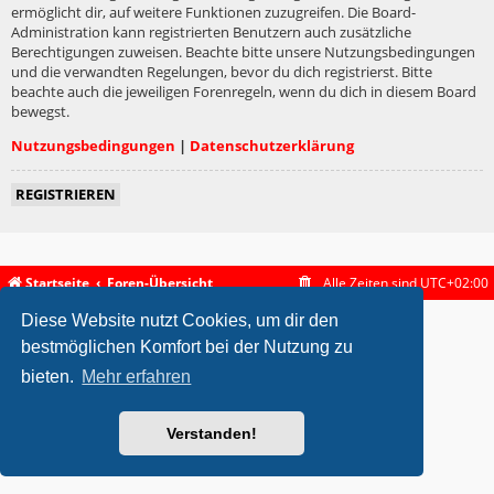
ermöglicht dir, auf weitere Funktionen zuzugreifen. Die Board-
Administration kann registrierten Benutzern auch zusätzliche
Berechtigungen zuweisen. Beachte bitte unsere Nutzungsbedingungen
und die verwandten Regelungen, bevor du dich registrierst. Bitte
beachte auch die jeweiligen Forenregeln, wenn du dich in diesem Board
bewegst.
Nutzungsbedingungen
|
Datenschutzerklärung
REGISTRIEREN
Startseite
Foren-Übersicht
Alle Zeiten sind
UTC+02:00
Diese Website nutzt Cookies, um dir den
metrolike style by
Eric Seguin
Updated for phpBB3.2 by
Ian Bradley
Powered by
phpBB
® Forum Software © phpBB Limited
bestmöglichen Komfort bei der Nutzung zu
Deutsche Übersetzung durch
phpBB.de
bieten.
Mehr erfahren
Datenschutz
|
Nutzungsbedingungen
Verstanden!