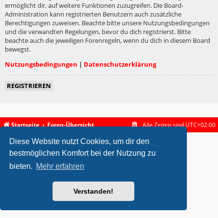
ermöglicht dir, auf weitere Funktionen zuzugreifen. Die Board-
Administration kann registrierten Benutzern auch zusätzliche
Berechtigungen zuweisen. Beachte bitte unsere Nutzungsbedingungen
und die verwandten Regelungen, bevor du dich registrierst. Bitte
beachte auch die jeweiligen Forenregeln, wenn du dich in diesem Board
bewegst.
Nutzungsbedingungen
|
Datenschutzerklärung
REGISTRIEREN
Startseite
Foren-Übersicht
Alle Zeiten sind
UTC+02:00
Diese Website nutzt Cookies, um dir den
metrolike style by
Eric Seguin
Updated for phpBB3.2 by
Ian Bradley
Powered by
phpBB
® Forum Software © phpBB Limited
bestmöglichen Komfort bei der Nutzung zu
Deutsche Übersetzung durch
phpBB.de
bieten.
Mehr erfahren
Datenschutz
|
Nutzungsbedingungen
Verstanden!