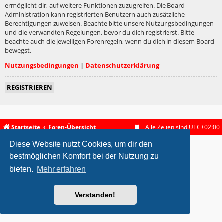
ermöglicht dir, auf weitere Funktionen zuzugreifen. Die Board-
Administration kann registrierten Benutzern auch zusätzliche
Berechtigungen zuweisen. Beachte bitte unsere Nutzungsbedingungen
und die verwandten Regelungen, bevor du dich registrierst. Bitte
beachte auch die jeweiligen Forenregeln, wenn du dich in diesem Board
bewegst.
Nutzungsbedingungen
|
Datenschutzerklärung
REGISTRIEREN
Startseite
Foren-Übersicht
Alle Zeiten sind
UTC+02:00
Diese Website nutzt Cookies, um dir den
metrolike style by
Eric Seguin
Updated for phpBB3.2 by
Ian Bradley
Powered by
phpBB
® Forum Software © phpBB Limited
bestmöglichen Komfort bei der Nutzung zu
Deutsche Übersetzung durch
phpBB.de
bieten.
Mehr erfahren
Datenschutz
|
Nutzungsbedingungen
Verstanden!