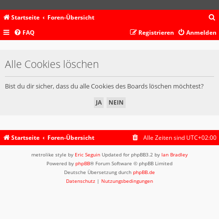
Startseite
Foren-Übersicht
FAQ
Registrieren
Anmelden
c
Alle Cookies löschen
Bist du dir sicher, dass du alle Cookies des Boards löschen möchtest?
Startseite
Foren-Übersicht
Alle Zeiten sind
UTC+02:00
metrolike style by
Eric Seguin
Updated for phpBB3.2 by
Ian Bradley
Powered by
phpBB
® Forum Software © phpBB Limited
Deutsche Übersetzung durch
phpBB.de
Datenschutz
|
Nutzungsbedingungen