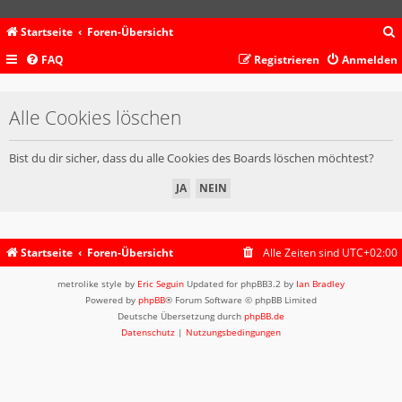
Startseite
Foren-Übersicht
FAQ
Registrieren
Anmelden
c
Alle Cookies löschen
Bist du dir sicher, dass du alle Cookies des Boards löschen möchtest?
Startseite
Foren-Übersicht
Alle Zeiten sind
UTC+02:00
metrolike style by
Eric Seguin
Updated for phpBB3.2 by
Ian Bradley
Powered by
phpBB
® Forum Software © phpBB Limited
Deutsche Übersetzung durch
phpBB.de
Datenschutz
|
Nutzungsbedingungen