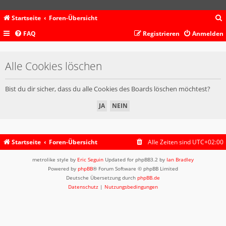
Startseite
Foren-Übersicht
FAQ
Registrieren
Anmelden
c
Alle Cookies löschen
Bist du dir sicher, dass du alle Cookies des Boards löschen möchtest?
Startseite
Foren-Übersicht
Alle Zeiten sind
UTC+02:00
metrolike style by
Eric Seguin
Updated for phpBB3.2 by
Ian Bradley
Powered by
phpBB
® Forum Software © phpBB Limited
Deutsche Übersetzung durch
phpBB.de
Datenschutz
|
Nutzungsbedingungen