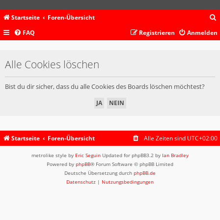
Startseite
Foren-Übersicht
FAQ
Registrieren
Anmelden
c
Alle Cookies löschen
Bist du dir sicher, dass du alle Cookies des Boards löschen möchtest?
Startseite
Foren-Übersicht
Alle Zeiten sind
UTC+02:00
metrolike style by
Eric Seguin
Updated for phpBB3.2 by
Ian Bradley
Powered by
phpBB
® Forum Software © phpBB Limited
Deutsche Übersetzung durch
phpBB.de
Datenschutz
|
Nutzungsbedingungen