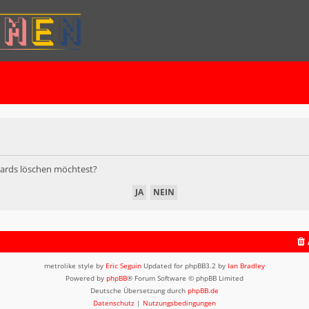
Boards löschen möchtest?
metrolike style by
Eric Seguin
Updated for phpBB3.2 by
Ian Bradley
Powered by
phpBB
® Forum Software © phpBB Limited
Deutsche Übersetzung durch
phpBB.de
Datenschutz
|
Nutzungsbedingungen