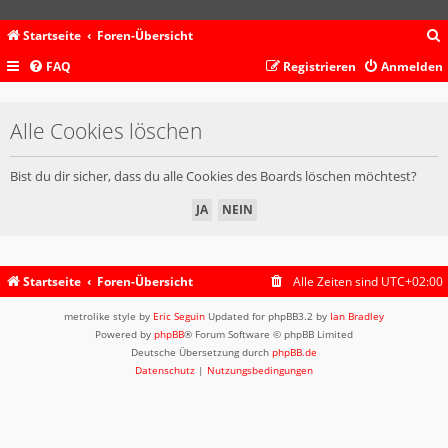
Startseite
Foren-Übersicht
FAQ
Registrieren
Anmelden
c
Alle Cookies löschen
Bist du dir sicher, dass du alle Cookies des Boards löschen möchtest?
Startseite
Foren-Übersicht
Alle Zeiten sind
UTC+02:00
metrolike style by
Eric Seguin
Updated for phpBB3.2 by
Ian Bradley
Powered by
phpBB
® Forum Software © phpBB Limited
Deutsche Übersetzung durch
phpBB.de
Datenschutz
|
Nutzungsbedingungen