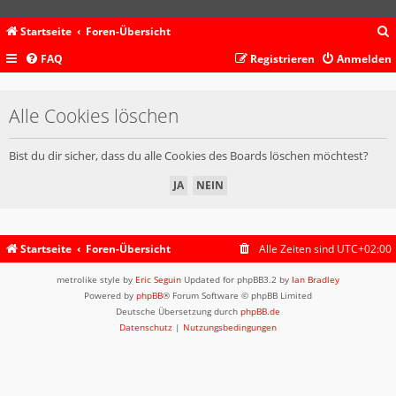
Startseite
Foren-Übersicht
FAQ
Registrieren
Anmelden
c
Alle Cookies löschen
Bist du dir sicher, dass du alle Cookies des Boards löschen möchtest?
Startseite
Foren-Übersicht
Alle Zeiten sind
UTC+02:00
metrolike style by
Eric Seguin
Updated for phpBB3.2 by
Ian Bradley
Powered by
phpBB
® Forum Software © phpBB Limited
Deutsche Übersetzung durch
phpBB.de
Datenschutz
|
Nutzungsbedingungen