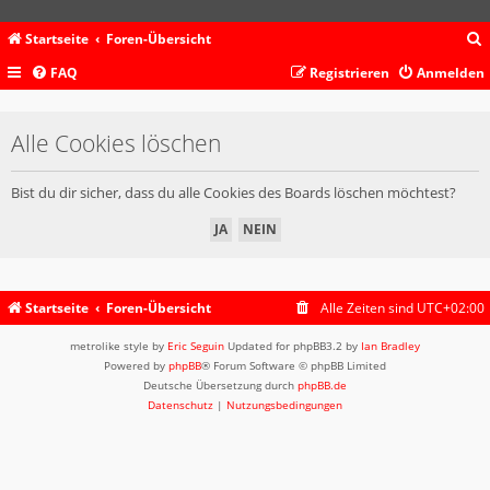
Startseite
Foren-Übersicht
FAQ
Registrieren
Anmelden
c
Alle Cookies löschen
Bist du dir sicher, dass du alle Cookies des Boards löschen möchtest?
Startseite
Foren-Übersicht
Alle Zeiten sind
UTC+02:00
metrolike style by
Eric Seguin
Updated for phpBB3.2 by
Ian Bradley
Powered by
phpBB
® Forum Software © phpBB Limited
Deutsche Übersetzung durch
phpBB.de
Datenschutz
|
Nutzungsbedingungen