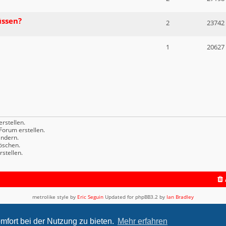
üssen?
2
23742
1
20627
rstellen.
orum erstellen.
ndern.
öschen.
stellen.
metrolike style by
Eric Seguin
Updated for phpBB3.2 by
Ian Bradley
Powered by
phpBB
® Forum Software © phpBB Limited
Deutsche Übersetzung durch
phpBB.de
mfort bei der Nutzung zu bieten.
Mehr erfahren
Datenschutz
|
Nutzungsbedingungen