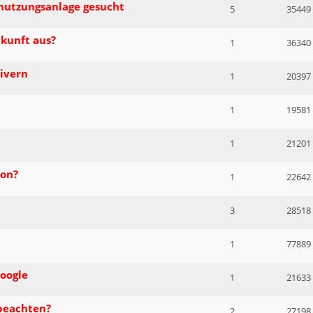
nutzungsanlage gesucht
5
35449
kunft aus?
1
36340
ivern
1
20397
1
19581
1
21201
zon?
1
22642
3
28518
1
77889
oogle
1
21633
beachten?
2
27198