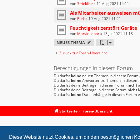
von
Stricklise
»
11 Aug 2021 14:11
Als Mitarbeiter ausweisen m
von
Rudi
»
19 Aug 2021 11:21
Feuchtigkeit zerstört Geräte
von
MarvinLenor
»
13 Jul 2021 11:18
NEUES THEMA
Zurück zur Foren-Übersicht
Berechtigungen in diesem Forum
Du darfst
keine
neuen Themen in diesem Forum e
Du darfst
keine
Antworten zu Themen in diesem F
Du darfst deine Beiträge in diesem Forum
nicht
ä
Du darfst deine Beiträge in diesem Forum
nicht
l
Du darfst
keine
Dateianhänge in diesem Forum er
Startseite
Foren-Übersicht
Diese Website nutzt Cookies, um dir den bestmöglichen Ko