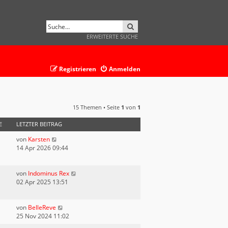
SUCHE
ERWEITERTE SUCHE
Registrieren
Anmelden
15 Themen • Seite
1
von
1
E
LETZTER BEITRAG
von
Karsten
14 Apr 2026 09:44
von
Indominus Rex
02 Apr 2025 13:51
von
BelleReve
25 Nov 2024 11:02