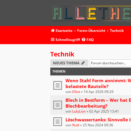
Startseite
Foren-Übersicht
Technik
Schnellzugriff
FAQ
Technik
NEUES THEMA
THEMEN
Wenn Stahl Form annimmt: Wi
belastete Bauteile?
von
Elliot
»
14 Apr 2026 09:29
Blech in Bestform – Wer hat 
Blechbearbeitung?
von
LuluLion
»
02 Apr 2025 13:41
Löschwassertanks: Sinnvolle 
von
Rudi
»
25 Nov 2024 09:36