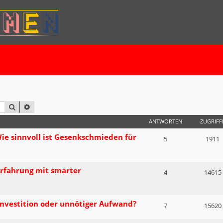
SUCHE
ERWEITERTE SUCHE
ANTWORTEN
ZUGRIFF
e sinnvoll ist Gesenkschmieden für
5
1911
Erfahrung mit smarter
4
14615
Investition oder unnötiger Aufwand?
7
15620