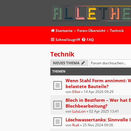
Startseite
Foren-Übersicht
Technik
Schnellzugriff
FAQ
Technik
NEUES THEMA
THEMEN
Wenn Stahl Form annimmt: Wi
belastete Bauteile?
von
Elliot
»
14 Apr 2026 09:29
Blech in Bestform – Wer hat 
Blechbearbeitung?
von
LuluLion
»
02 Apr 2025 13:41
Löschwassertanks: Sinnvolle 
von
Rudi
»
25 Nov 2024 09:36