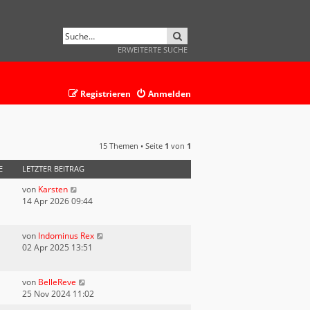
SUCHE
ERWEITERTE SUCHE
Registrieren
Anmelden
15 Themen • Seite
1
von
1
E
LETZTER BEITRAG
von
Karsten
14 Apr 2026 09:44
von
Indominus Rex
02 Apr 2025 13:51
von
BelleReve
25 Nov 2024 11:02