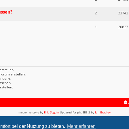
üssen?
2
23742
1
20627
rstellen.
orum erstellen.
ndern.
öschen.
stellen.
metrolike style by
Eric Seguin
Updated for phpBB3.2 by
Ian Bradley
Powered by
phpBB
® Forum Software © phpBB Limited
Deutsche Übersetzung durch
phpBB.de
mfort bei der Nutzung zu bieten.
Mehr erfahren
Datenschutz
|
Nutzungsbedingungen