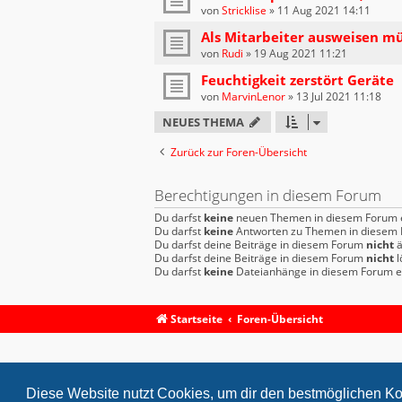
von
Stricklise
»
11 Aug 2021 14:11
Als Mitarbeiter ausweisen m
von
Rudi
»
19 Aug 2021 11:21
Feuchtigkeit zerstört Geräte
von
MarvinLenor
»
13 Jul 2021 11:18
NEUES THEMA
Zurück zur Foren-Übersicht
Berechtigungen in diesem Forum
Du darfst
keine
neuen Themen in diesem Forum e
Du darfst
keine
Antworten zu Themen in diesem F
Du darfst deine Beiträge in diesem Forum
nicht
ä
Du darfst deine Beiträge in diesem Forum
nicht
l
Du darfst
keine
Dateianhänge in diesem Forum er
Startseite
Foren-Übersicht
Diese Website nutzt Cookies, um dir den bestmöglichen Ko