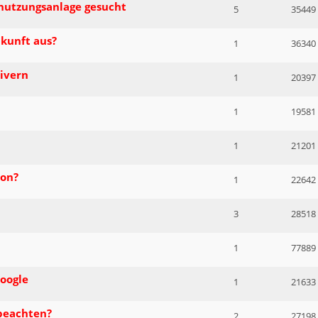
nutzungsanlage gesucht
5
35449
kunft aus?
1
36340
ivern
1
20397
1
19581
1
21201
zon?
1
22642
3
28518
1
77889
oogle
1
21633
beachten?
2
27198