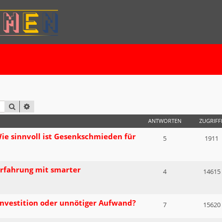
SUCHE
ERWEITERTE SUCHE
ANTWORTEN
ZUGRIFF
e sinnvoll ist Gesenkschmieden für
5
1911
Erfahrung mit smarter
4
14615
Investition oder unnötiger Aufwand?
7
15620