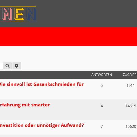
SUCHE
ERWEITERTE SUCHE
ANTWORTEN
ZUGRIFF
e sinnvoll ist Gesenkschmieden für
5
1911
Erfahrung mit smarter
4
14615
Investition oder unnötiger Aufwand?
7
15620