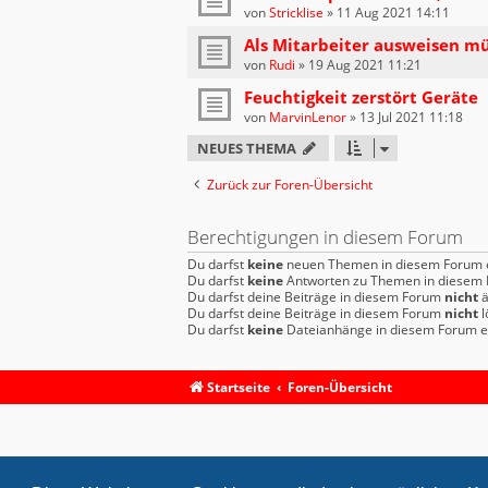
von
Stricklise
»
11 Aug 2021 14:11
Als Mitarbeiter ausweisen m
von
Rudi
»
19 Aug 2021 11:21
Feuchtigkeit zerstört Geräte
von
MarvinLenor
»
13 Jul 2021 11:18
NEUES THEMA
Zurück zur Foren-Übersicht
Berechtigungen in diesem Forum
Du darfst
keine
neuen Themen in diesem Forum e
Du darfst
keine
Antworten zu Themen in diesem F
Du darfst deine Beiträge in diesem Forum
nicht
ä
Du darfst deine Beiträge in diesem Forum
nicht
l
Du darfst
keine
Dateianhänge in diesem Forum er
Startseite
Foren-Übersicht