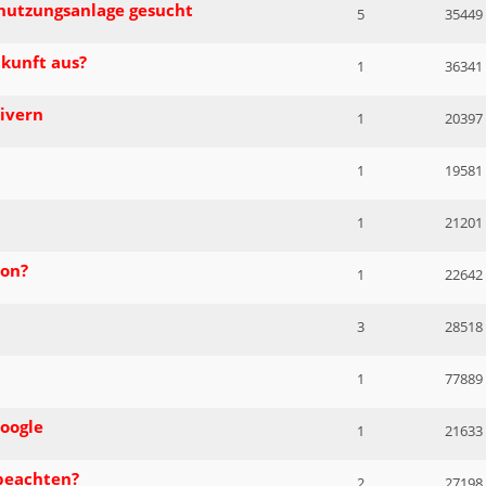
nutzungsanlage gesucht
5
35449
kunft aus?
1
36341
ivern
1
20397
1
19581
1
21201
zon?
1
22642
3
28518
1
77889
oogle
1
21633
beachten?
2
27198