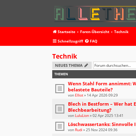
Startseite
Foren-Übersicht
Technik
Schnellzugriff
FAQ
Technik
NEUES THEMA
THEMEN
Wenn Stahl Form annimmt: Wi
belastete Bauteile?
von
Elliot
»
14 Apr 2026 09:29
Blech in Bestform – Wer hat 
Blechbearbeitung?
von
LuluLion
»
02 Apr 2025 13:41
Löschwassertanks: Sinnvolle 
von
Rudi
»
25 Nov 2024 09:36