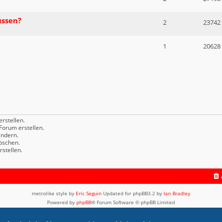
üssen?
2
23742
1
20628
rstellen.
orum erstellen.
ndern.
öschen.
stellen.
metrolike style by
Eric Seguin
Updated for phpBB3.2 by
Ian Bradley
Powered by
phpBB
® Forum Software © phpBB Limited
Deutsche Übersetzung durch
phpBB.de
Datenschutz
|
Nutzungsbedingungen