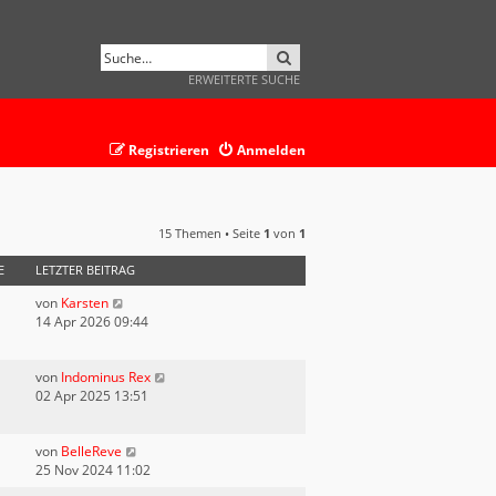
SUCHE
ERWEITERTE SUCHE
Registrieren
Anmelden
15 Themen • Seite
1
von
1
E
LETZTER BEITRAG
von
Karsten
14 Apr 2026 09:44
von
Indominus Rex
02 Apr 2025 13:51
von
BelleReve
25 Nov 2024 11:02