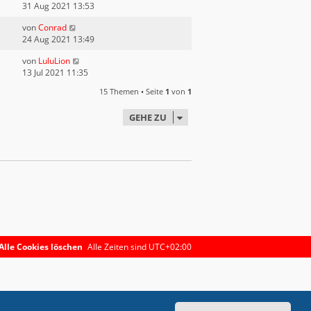
31 Aug 2021 13:53
von
Conrad
24 Aug 2021 13:49
von
LuluLion
13 Jul 2021 11:35
15 Themen • Seite
1
von
1
GEHE ZU
Alle Cookies löschen
Alle Zeiten sind
UTC+02:00