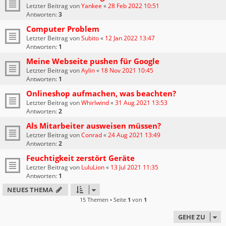
Letzter Beitrag von
Yankee
«
28 Feb 2022 10:51
Antworten:
3
Computer Problem
Letzter Beitrag von
Subito
«
12 Jan 2022 13:47
Antworten:
1
Meine Webseite pushen für Google
Letzter Beitrag von
Aylin
«
18 Nov 2021 10:45
Antworten:
1
Onlineshop aufmachen, was beachten?
Letzter Beitrag von
Whirlwind
«
31 Aug 2021 13:53
Antworten:
2
Als Mitarbeiter ausweisen müssen?
Letzter Beitrag von
Conrad
«
24 Aug 2021 13:49
Antworten:
2
Feuchtigkeit zerstört Geräte
Letzter Beitrag von
LuluLion
«
13 Jul 2021 11:35
Antworten:
1
NEUES THEMA
15 Themen • Seite
1
von
1
GEHE ZU