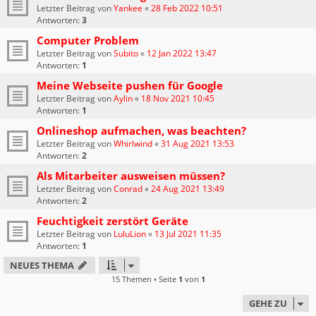
Letzter Beitrag von
Yankee
«
28 Feb 2022 10:51
Antworten:
3
Computer Problem
Letzter Beitrag von
Subito
«
12 Jan 2022 13:47
Antworten:
1
Meine Webseite pushen für Google
Letzter Beitrag von
Aylin
«
18 Nov 2021 10:45
Antworten:
1
Onlineshop aufmachen, was beachten?
Letzter Beitrag von
Whirlwind
«
31 Aug 2021 13:53
Antworten:
2
Als Mitarbeiter ausweisen müssen?
Letzter Beitrag von
Conrad
«
24 Aug 2021 13:49
Antworten:
2
Feuchtigkeit zerstört Geräte
Letzter Beitrag von
LuluLion
«
13 Jul 2021 11:35
Antworten:
1
NEUES THEMA
15 Themen • Seite
1
von
1
GEHE ZU