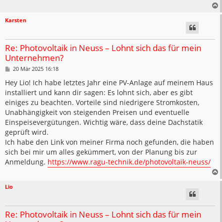
Karsten
Re: Photovoltaik in Neuss – Lohnt sich das für mein
Unternehmen?
B
20 Mär 2025 16:18
e
i
Hey Lio! Ich habe letztes Jahr eine PV-Anlage auf meinem Haus
t
installiert und kann dir sagen: Es lohnt sich, aber es gibt
r
a
einiges zu beachten. Vorteile sind niedrigere Stromkosten,
g
Unabhängigkeit von steigenden Preisen und eventuelle
Einspeisevergütungen. Wichtig wäre, dass deine Dachstatik
geprüft wird.
Ich habe den Link von meiner Firma noch gefunden, die haben
sich bei mir um alles gekümmert, von der Planung bis zur
Anmeldung.
https://www.ragu-technik.de/photovoltaik-neuss/
Lio
Re: Photovoltaik in Neuss – Lohnt sich das für mein