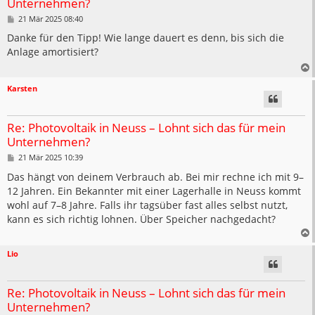
Unternehmen?
B
21 Mär 2025 08:40
e
i
Danke für den Tipp! Wie lange dauert es denn, bis sich die
t
Anlage amortisiert?
r
a
g
Karsten
Re: Photovoltaik in Neuss – Lohnt sich das für mein
Unternehmen?
B
21 Mär 2025 10:39
e
i
Das hängt von deinem Verbrauch ab. Bei mir rechne ich mit 9–
t
12 Jahren. Ein Bekannter mit einer Lagerhalle in Neuss kommt
r
a
wohl auf 7–8 Jahre. Falls ihr tagsüber fast alles selbst nutzt,
g
kann es sich richtig lohnen. Über Speicher nachgedacht?
Lio
Re: Photovoltaik in Neuss – Lohnt sich das für mein
Unternehmen?