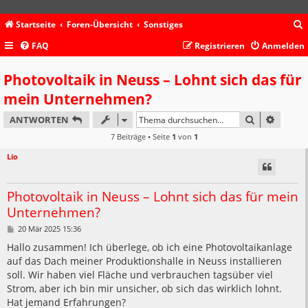
Startseite
Foren-Übersicht
Sonstiges
FAQ
Registrieren
Anmelden
c
Photovoltaik in Neuss – Lohnt sich das für
mein Unternehmen?
SUCHE
ERWEIT
ANTWORTEN
7 Beiträge • Seite
1
von
1
Lio
Photovoltaik in Neuss – Lohnt sich das für mein
Unternehmen?
B
20 Mär 2025 15:36
e
i
Hallo zusammen! Ich überlege, ob ich eine Photovoltaikanlage
t
auf das Dach meiner Produktionshalle in Neuss installieren
r
a
soll. Wir haben viel Fläche und verbrauchen tagsüber viel
g
Strom, aber ich bin mir unsicher, ob sich das wirklich lohnt.
Hat jemand Erfahrungen?