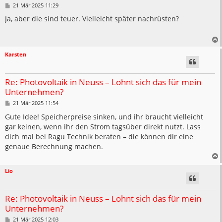
B
21 Mär 2025 11:29
e
i
Ja, aber die sind teuer. Vielleicht später nachrüsten?
t
r
a
g
Karsten
Re: Photovoltaik in Neuss – Lohnt sich das für mein
Unternehmen?
B
21 Mär 2025 11:54
e
i
Gute Idee! Speicherpreise sinken, und ihr braucht vielleicht
t
gar keinen, wenn ihr den Strom tagsüber direkt nutzt. Lass
r
a
dich mal bei Ragu Technik beraten – die können dir eine
g
genaue Berechnung machen.
Lio
Re: Photovoltaik in Neuss – Lohnt sich das für mein
Unternehmen?
B
21 Mär 2025 12:03