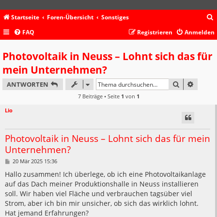
Startseite
Foren-Übersicht
Sonstiges
FAQ
Registrieren
Anmelden
c
Photovoltaik in Neuss – Lohnt sich das für
mein Unternehmen?
SUCHE
ERWEIT
ANTWORTEN
7 Beiträge • Seite
1
von
1
Lio
Photovoltaik in Neuss – Lohnt sich das für mein
Unternehmen?
B
20 Mär 2025 15:36
e
i
Hallo zusammen! Ich überlege, ob ich eine Photovoltaikanlage
t
auf das Dach meiner Produktionshalle in Neuss installieren
r
a
soll. Wir haben viel Fläche und verbrauchen tagsüber viel
g
Strom, aber ich bin mir unsicher, ob sich das wirklich lohnt.
Hat jemand Erfahrungen?