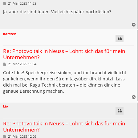
B
21 Mär 2025 11:29
e
i
Ja, aber die sind teuer. Vielleicht später nachrüsten?
t
r
a
g
Karsten
Re: Photovoltaik in Neuss – Lohnt sich das für mein
Unternehmen?
B
21 Mär 2025 11:54
e
i
Gute Idee! Speicherpreise sinken, und ihr braucht vielleicht
t
gar keinen, wenn ihr den Strom tagsüber direkt nutzt. Lass
r
a
dich mal bei Ragu Technik beraten – die können dir eine
g
genaue Berechnung machen.
Lio
Re: Photovoltaik in Neuss – Lohnt sich das für mein
Unternehmen?
B
21 Mär 2025 12:03