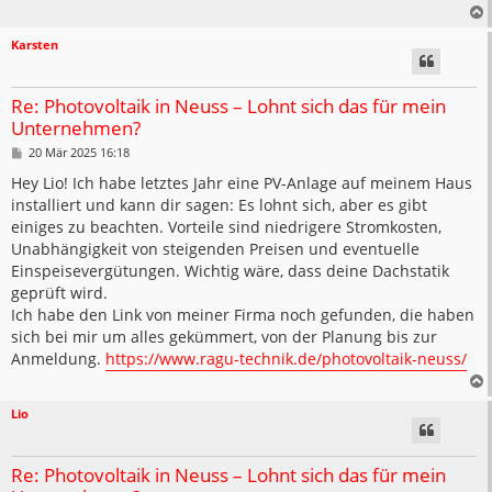
Karsten
Re: Photovoltaik in Neuss – Lohnt sich das für mein
Unternehmen?
B
20 Mär 2025 16:18
e
i
Hey Lio! Ich habe letztes Jahr eine PV-Anlage auf meinem Haus
t
installiert und kann dir sagen: Es lohnt sich, aber es gibt
r
a
einiges zu beachten. Vorteile sind niedrigere Stromkosten,
g
Unabhängigkeit von steigenden Preisen und eventuelle
Einspeisevergütungen. Wichtig wäre, dass deine Dachstatik
geprüft wird.
Ich habe den Link von meiner Firma noch gefunden, die haben
sich bei mir um alles gekümmert, von der Planung bis zur
Anmeldung.
https://www.ragu-technik.de/photovoltaik-neuss/
Lio
Re: Photovoltaik in Neuss – Lohnt sich das für mein