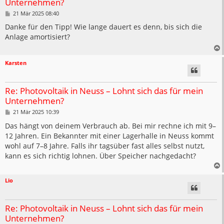
Unternehmen?
B
21 Mär 2025 08:40
e
i
Danke für den Tipp! Wie lange dauert es denn, bis sich die
t
Anlage amortisiert?
r
a
g
Karsten
Re: Photovoltaik in Neuss – Lohnt sich das für mein
Unternehmen?
B
21 Mär 2025 10:39
e
i
Das hängt von deinem Verbrauch ab. Bei mir rechne ich mit 9–
t
12 Jahren. Ein Bekannter mit einer Lagerhalle in Neuss kommt
r
a
wohl auf 7–8 Jahre. Falls ihr tagsüber fast alles selbst nutzt,
g
kann es sich richtig lohnen. Über Speicher nachgedacht?
Lio
Re: Photovoltaik in Neuss – Lohnt sich das für mein
Unternehmen?