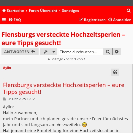
Startseite
Foren-Übersicht
Sonstiges
FAQ
Registrieren
Anmelden
c
Flensburgs versteckte Hochzeitsperlen –
eure Tipps gesucht!
SUCHE
ERWEIT
ANTWORTEN
4 Beiträge • Seite
1
von
1
Aylin
Flensburgs versteckte Hochzeitsperlen – eure
Tipps gesucht!
B
08 Dez 2025 12:12
e
i
Aylin:
t
Hallo zusammen,
r
a
mein Partner und ich planen gerade unsere Feier für nächstes
g
Jahr und sind langsam am Verzweifeln.
Hat jemand eine Empfehlung für eine Hochzeitslocation in