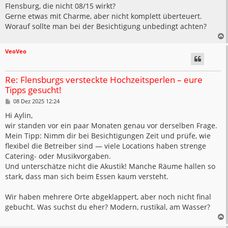
Flensburg, die nicht 08/15 wirkt?
Gerne etwas mit Charme, aber nicht komplett überteuert.
Worauf sollte man bei der Besichtigung unbedingt achten?
VeoVeo
Re: Flensburgs versteckte Hochzeitsperlen – eure
Tipps gesucht!
B
08 Dez 2025 12:24
e
i
Hi Aylin,
t
wir standen vor ein paar Monaten genau vor derselben Frage.
r
a
Mein Tipp: Nimm dir bei Besichtigungen Zeit und prüfe, wie
g
flexibel die Betreiber sind — viele Locations haben strenge
Catering- oder Musikvorgaben.
Und unterschätze nicht die Akustik! Manche Räume hallen so
stark, dass man sich beim Essen kaum versteht.
Wir haben mehrere Orte abgeklappert, aber noch nicht final
gebucht. Was suchst du eher? Modern, rustikal, am Wasser?