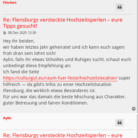
Finchen
Re: Flensburgs versteckte Hochzeitsperlen – eure
Tipps gesucht!
B
08 Dez 2025 12:30
e
i
Hey ihr beiden,
t
wir haben letztes Jahr geheiratet und ich kann euch sagen:
r
a
früh dran sein lohnt sich!
g
Aylin, falls ihr etwas Stilvolles und Ruhiges sucht, schaut euch
unbedingt diese Empfehlung an:
Ich fand die Seite
https://culturgut.eu/raum-fuer-feste/hochzeitslocation/
super
hilfreich — da gibt’s Infos zu einer Hochzeitslocation
Flensburg, die wirklich etwas Besonderes ist.
Für uns war das damals die beste Mischung aus Charakter,
guter Betreuung und fairen Konditionen.
Aylin
Re: Flensburgs versteckte Hochzeitsperlen – eure