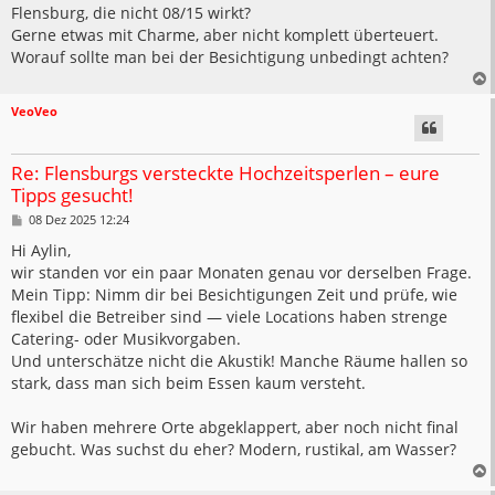
Flensburg, die nicht 08/15 wirkt?
Gerne etwas mit Charme, aber nicht komplett überteuert.
Worauf sollte man bei der Besichtigung unbedingt achten?
VeoVeo
Re: Flensburgs versteckte Hochzeitsperlen – eure
Tipps gesucht!
B
08 Dez 2025 12:24
e
i
Hi Aylin,
t
wir standen vor ein paar Monaten genau vor derselben Frage.
r
a
Mein Tipp: Nimm dir bei Besichtigungen Zeit und prüfe, wie
g
flexibel die Betreiber sind — viele Locations haben strenge
Catering- oder Musikvorgaben.
Und unterschätze nicht die Akustik! Manche Räume hallen so
stark, dass man sich beim Essen kaum versteht.
Wir haben mehrere Orte abgeklappert, aber noch nicht final
gebucht. Was suchst du eher? Modern, rustikal, am Wasser?