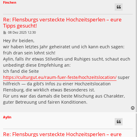
Finchen
Re: Flensburgs versteckte Hochzeitsperlen – eure
Tipps gesucht!
B
08 Dez 2025 12:30
e
i
Hey ihr beiden,
t
wir haben letztes Jahr geheiratet und ich kann euch sagen:
r
a
früh dran sein lohnt sich!
g
Aylin, falls ihr etwas Stilvolles und Ruhiges sucht, schaut euch
unbedingt diese Empfehlung an:
Ich fand die Seite
https://culturgut.eu/raum-fuer-feste/hochzeitslocation/
super
hilfreich — da gibt’s Infos zu einer Hochzeitslocation
Flensburg, die wirklich etwas Besonderes ist.
Für uns war das damals die beste Mischung aus Charakter,
guter Betreuung und fairen Konditionen.
Aylin
Re: Flensburgs versteckte Hochzeitsperlen – eure