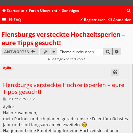
Startseite
Foren-Übersicht
Sonstiges
FAQ
Registrieren
Anmelden
c
Flensburgs versteckte Hochzeitsperlen –
eure Tipps gesucht!
SUCHE
ERWEIT
ANTWORTEN
4 Beiträge • Seite
1
von
1
Aylin
Flensburgs versteckte Hochzeitsperlen – eure
Tipps gesucht!
B
08 Dez 2025 12:12
e
i
Aylin:
t
Hallo zusammen,
r
a
mein Partner und ich planen gerade unsere Feier für nächstes
g
Jahr und sind langsam am Verzweifeln.
Hat jemand eine Empfehlung für eine Hochzeitslocation in