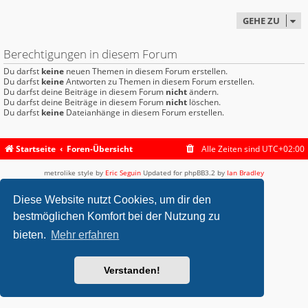
GEHE ZU
Berechtigungen in diesem Forum
Du darfst
keine
neuen Themen in diesem Forum erstellen.
Du darfst
keine
Antworten zu Themen in diesem Forum erstellen.
Du darfst deine Beiträge in diesem Forum
nicht
ändern.
Du darfst deine Beiträge in diesem Forum
nicht
löschen.
Du darfst
keine
Dateianhänge in diesem Forum erstellen.
Startseite
Foren-Übersicht
Alle Zeiten sind
UTC+02:00
metrolike style by
Eric Seguin
Updated for phpBB3.2 by
Ian Bradley
Powered by
phpBB
® Forum Software © phpBB Limited
Deutsche Übersetzung durch
phpBB.de
Diese Website nutzt Cookies, um dir den
Datenschutz
|
Nutzungsbedingungen
bestmöglichen Komfort bei der Nutzung zu
bieten.
Mehr erfahren
Verstanden!