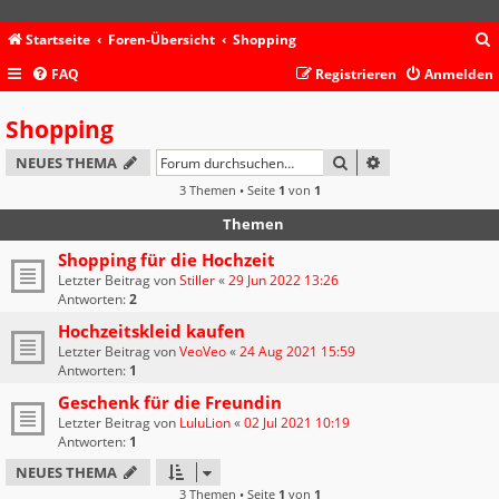
Startseite
Foren-Übersicht
Shopping
FAQ
Registrieren
Anmelden
c
Shopping
SUCHE
ERWEITERTE SU
NEUES THEMA
3 Themen • Seite
1
von
1
Themen
Shopping für die Hochzeit
Letzter Beitrag von
Stiller
«
29 Jun 2022 13:26
Antworten:
2
Hochzeitskleid kaufen
Letzter Beitrag von
VeoVeo
«
24 Aug 2021 15:59
Antworten:
1
Geschenk für die Freundin
Letzter Beitrag von
LuluLion
«
02 Jul 2021 10:19
Antworten:
1
NEUES THEMA
3 Themen • Seite
1
von
1