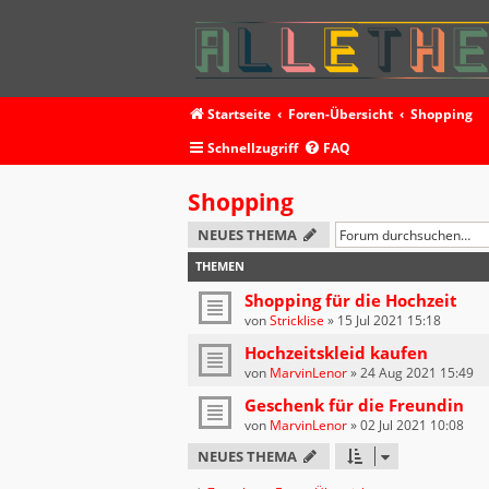
Startseite
Foren-Übersicht
Shopping
Schnellzugriff
FAQ
Shopping
NEUES THEMA
THEMEN
Shopping für die Hochzeit
von
Stricklise
»
15 Jul 2021 15:18
Hochzeitskleid kaufen
von
MarvinLenor
»
24 Aug 2021 15:49
Geschenk für die Freundin
von
MarvinLenor
»
02 Jul 2021 10:08
NEUES THEMA