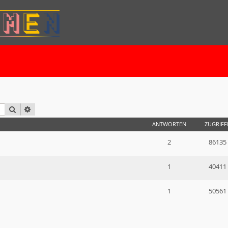
SUCHE
ERWEITERTE SUCHE
ANTWORTEN
ZUGRIFF
2
86135
1
40411
1
50561