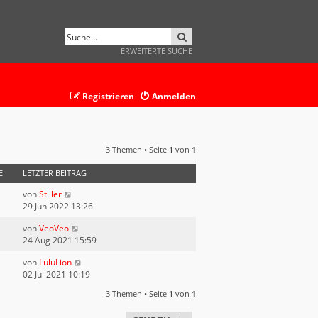
SUCHE
ERWEITERTE SUCHE
Registrieren
Anmelden
3 Themen • Seite
1
von
1
E
LETZTER BEITRAG
von
Stiller
29 Jun 2022 13:26
von
VeoVeo
24 Aug 2021 15:59
von
LuluLion
02 Jul 2021 10:19
3 Themen • Seite
1
von
1