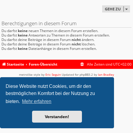
GEHE ZU
Berechtigungen in diesem Forum
Du darfst
keine
neuen Themen in diesem Forum erstellen.
Du darfst
keine
Antworten zu Themen in diesem Forum erstellen.
Du darfst deine Beiträge in diesem Forum
nicht
ändern.
Du darfst deine Beiträge in diesem Forum
nicht
löschen.
Du darfst
keine
Dateianhänge in diesem Forum erstellen.
Startseite
Foren-Übersicht
Alle Zeiten sind
UTC+02:00
metrolike style by
Eric Seguin
Updated for phpBB3.2 by
Ian Bradley
Powered by
phpBB
® Forum Software © phpBB Limited
Deutsche Übersetzung durch
phpBB.de
Diese Website nutzt Cookies, um dir den
Datenschutz
|
Nutzungsbedingungen
bestmöglichen Komfort bei der Nutzung zu
bieten.
Mehr erfahren
Verstanden!