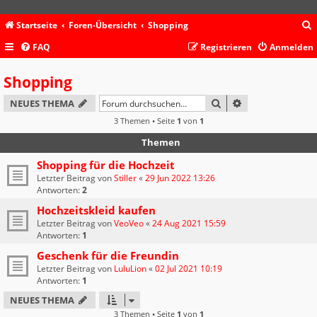
Startseite
Foren-Übersicht
Shopping
FAQ
Registrieren
Anmelden
c
Shopping
SUCHE
ERWEITERTE SU
NEUES THEMA
3 Themen • Seite
1
von
1
Themen
Shopping für die Hochzeit
Letzter Beitrag von
Stiller
«
29 Jun 2022 13:26
Antworten:
2
Hochzeitskleid kaufen
Letzter Beitrag von
VeoVeo
«
24 Aug 2021 15:59
Antworten:
1
Geschenk für die Freundin
Letzter Beitrag von
LuluLion
«
02 Jul 2021 10:19
Antworten:
1
NEUES THEMA
3 Themen • Seite
1
von
1