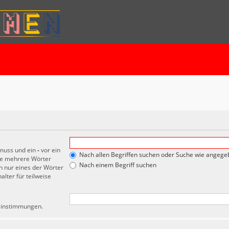
 muss und ein
-
vor ein
Nach allen Begriffen suchen oder Suche wie angeg
de mehrere Wörter
Nach einem Begriff suchen
 nur eines der Wörter
lter für teilweise
reinstimmungen.