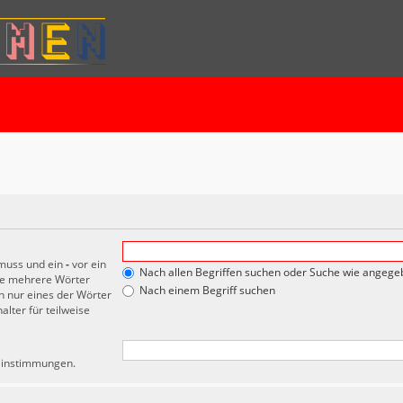
 muss und ein
-
vor ein
Nach allen Begriffen suchen oder Suche wie angeg
de mehrere Wörter
Nach einem Begriff suchen
 nur eines der Wörter
lter für teilweise
reinstimmungen.