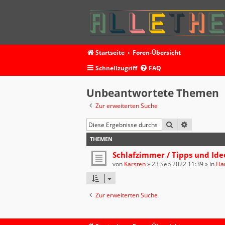
Startseite
Foren-Übersicht
Schnellzugriff
FAQ
Unbeantwortete Themen
Zur erweiterten Suche
SUCHE
ERWEITERT
THEMEN
Schlafzimmer / Tipps und Ide
von
Karsten
»
23 Sep 2022 11:39
» in
Ha
Zur erweiterten Suche