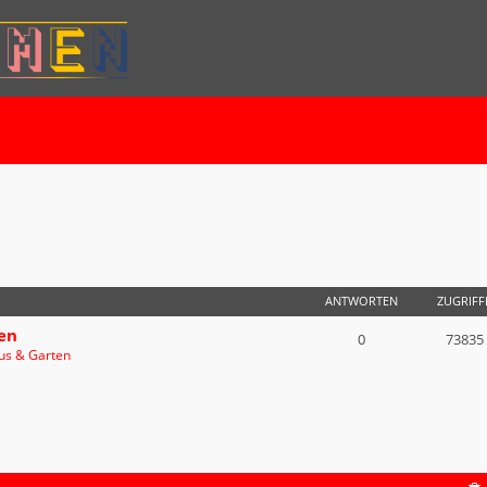
E SUCHE
ANTWORTEN
ZUGRIFF
en
0
73835
us & Garten