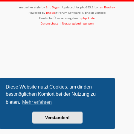
metrolike style by
Eric Seguin
Updated for phpBB3.2 by
Ian Bradley
Powered by
phpBB
® Forum Software © phpBB Limited
Deutsche Übersetzung durch
phpBB.de
Datenschutz
|
Nutzungsbedingungen
Diese Website nutzt Cookies, um dir den
bestmöglichen Komfort bei der Nutzung zu
bieten.
Mehr erfahren
Verstanden!