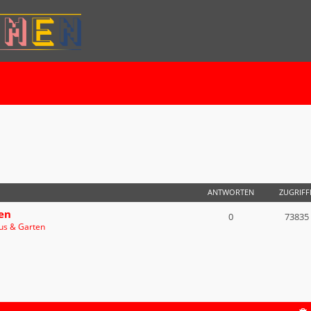
E SUCHE
ANTWORTEN
ZUGRIFF
en
0
73835
us & Garten