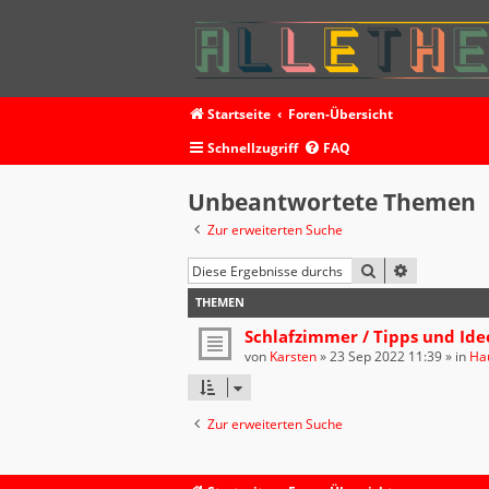
Startseite
Foren-Übersicht
Schnellzugriff
FAQ
Unbeantwortete Themen
Zur erweiterten Suche
SUCHE
ERWEITERT
THEMEN
Schlafzimmer / Tipps und Ide
von
Karsten
»
23 Sep 2022 11:39
» in
Ha
Zur erweiterten Suche