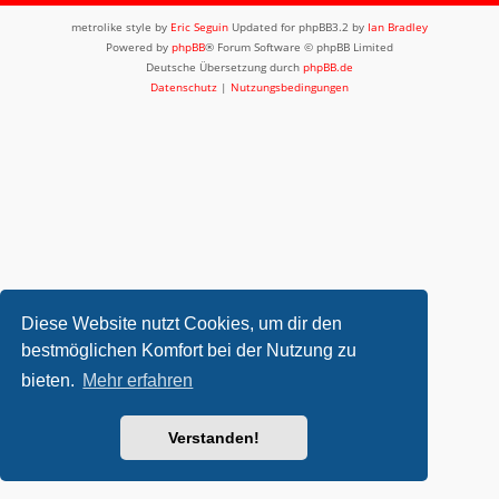
metrolike style by
Eric Seguin
Updated for phpBB3.2 by
Ian Bradley
Powered by
phpBB
® Forum Software © phpBB Limited
Deutsche Übersetzung durch
phpBB.de
Datenschutz
|
Nutzungsbedingungen
Diese Website nutzt Cookies, um dir den
bestmöglichen Komfort bei der Nutzung zu
bieten.
Mehr erfahren
Verstanden!