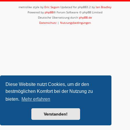
metrolike style by
Eric Seguin
Updated for phpBB3.2 by
Ian Bradley
Powered by
phpBB
® Forum Software © phpBB Limited
Deutsche Übersetzung durch
phpBB.de
Datenschutz
|
Nutzungsbedingungen
Diese Website nutzt Cookies, um dir den
bestmöglichen Komfort bei der Nutzung zu
bieten.
Mehr erfahren
Verstanden!