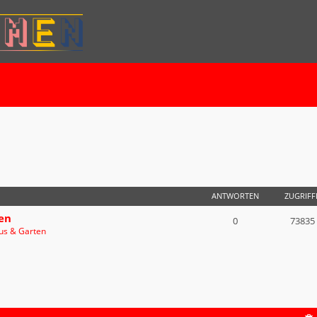
E SUCHE
ANTWORTEN
ZUGRIFF
en
0
73835
us & Garten