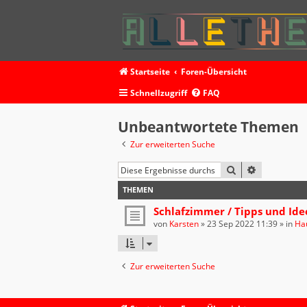
Startseite
Foren-Übersicht
Schnellzugriff
FAQ
Unbeantwortete Themen
Zur erweiterten Suche
SUCHE
ERWEITERT
THEMEN
Schlafzimmer / Tipps und Ide
von
Karsten
»
23 Sep 2022 11:39
» in
Ha
Zur erweiterten Suche