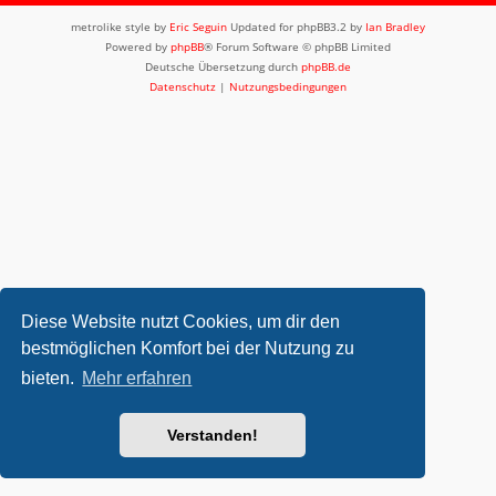
metrolike style by
Eric Seguin
Updated for phpBB3.2 by
Ian Bradley
Powered by
phpBB
® Forum Software © phpBB Limited
Deutsche Übersetzung durch
phpBB.de
Datenschutz
|
Nutzungsbedingungen
Diese Website nutzt Cookies, um dir den
bestmöglichen Komfort bei der Nutzung zu
bieten.
Mehr erfahren
Verstanden!