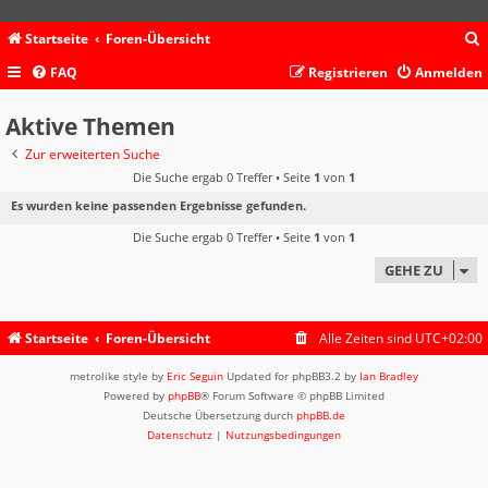
Startseite
Foren-Übersicht
FAQ
Registrieren
Anmelden
c
Aktive Themen
Zur erweiterten Suche
Die Suche ergab 0 Treffer • Seite
1
von
1
Es wurden keine passenden Ergebnisse gefunden.
Die Suche ergab 0 Treffer • Seite
1
von
1
GEHE ZU
Startseite
Foren-Übersicht
Alle Zeiten sind
UTC+02:00
metrolike style by
Eric Seguin
Updated for phpBB3.2 by
Ian Bradley
Powered by
phpBB
® Forum Software © phpBB Limited
Deutsche Übersetzung durch
phpBB.de
Datenschutz
|
Nutzungsbedingungen