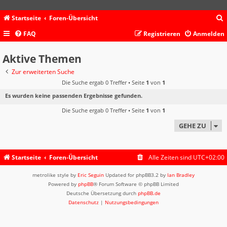
Startseite
Foren-Übersicht
FAQ
Registrieren
Anmelden
c
Aktive Themen
Zur erweiterten Suche
Die Suche ergab 0 Treffer • Seite
1
von
1
Es wurden keine passenden Ergebnisse gefunden.
Die Suche ergab 0 Treffer • Seite
1
von
1
GEHE ZU
Startseite
Foren-Übersicht
Alle Zeiten sind
UTC+02:00
metrolike style by
Eric Seguin
Updated for phpBB3.2 by
Ian Bradley
Powered by
phpBB
® Forum Software © phpBB Limited
Deutsche Übersetzung durch
phpBB.de
Datenschutz
|
Nutzungsbedingungen