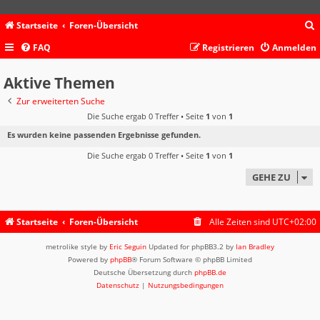
Startseite
Foren-Übersicht
FAQ
Registrieren
Anmelden
c
Aktive Themen
Zur erweiterten Suche
Die Suche ergab 0 Treffer • Seite
1
von
1
Es wurden keine passenden Ergebnisse gefunden.
Die Suche ergab 0 Treffer • Seite
1
von
1
GEHE ZU
Startseite
Foren-Übersicht
Alle Zeiten sind
UTC+02:00
metrolike style by
Eric Seguin
Updated for phpBB3.2 by
Ian Bradley
Powered by
phpBB
® Forum Software © phpBB Limited
Deutsche Übersetzung durch
phpBB.de
Datenschutz
|
Nutzungsbedingungen