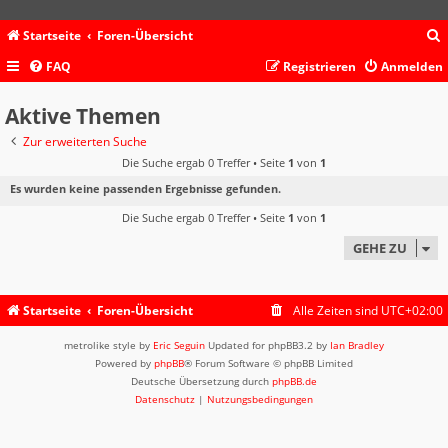
Startseite
Foren-Übersicht
FAQ
Registrieren
Anmelden
c
Aktive Themen
Zur erweiterten Suche
Die Suche ergab 0 Treffer • Seite
1
von
1
Es wurden keine passenden Ergebnisse gefunden.
Die Suche ergab 0 Treffer • Seite
1
von
1
GEHE ZU
Startseite
Foren-Übersicht
Alle Zeiten sind
UTC+02:00
metrolike style by
Eric Seguin
Updated for phpBB3.2 by
Ian Bradley
Powered by
phpBB
® Forum Software © phpBB Limited
Deutsche Übersetzung durch
phpBB.de
Datenschutz
|
Nutzungsbedingungen