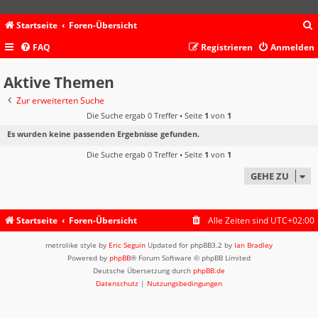
Startseite
Foren-Übersicht
FAQ
Registrieren
Anmelden
c
Aktive Themen
Zur erweiterten Suche
Die Suche ergab 0 Treffer • Seite
1
von
1
Es wurden keine passenden Ergebnisse gefunden.
Die Suche ergab 0 Treffer • Seite
1
von
1
GEHE ZU
Startseite
Foren-Übersicht
Alle Zeiten sind
UTC+02:00
metrolike style by
Eric Seguin
Updated for phpBB3.2 by
Ian Bradley
Powered by
phpBB
® Forum Software © phpBB Limited
Deutsche Übersetzung durch
phpBB.de
Datenschutz
|
Nutzungsbedingungen