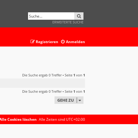
SUCHE
ERWEITERTE SUCHE
Registrieren
Anmelden
Die Suche ergab 0 Treffer • Seite
1
von
1
Die Suche ergab 0 Treffer • Seite
1
von
1
GEHE ZU
Alle Cookies löschen
Alle Zeiten sind
UTC+02:00