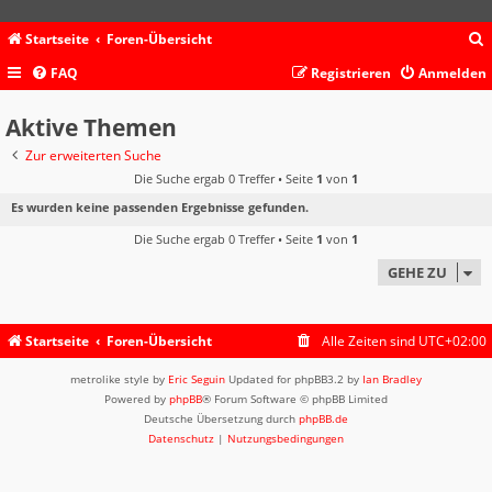
Startseite
Foren-Übersicht
FAQ
Registrieren
Anmelden
c
Aktive Themen
Zur erweiterten Suche
Die Suche ergab 0 Treffer • Seite
1
von
1
Es wurden keine passenden Ergebnisse gefunden.
Die Suche ergab 0 Treffer • Seite
1
von
1
GEHE ZU
Startseite
Foren-Übersicht
Alle Zeiten sind
UTC+02:00
metrolike style by
Eric Seguin
Updated for phpBB3.2 by
Ian Bradley
Powered by
phpBB
® Forum Software © phpBB Limited
Deutsche Übersetzung durch
phpBB.de
Datenschutz
|
Nutzungsbedingungen