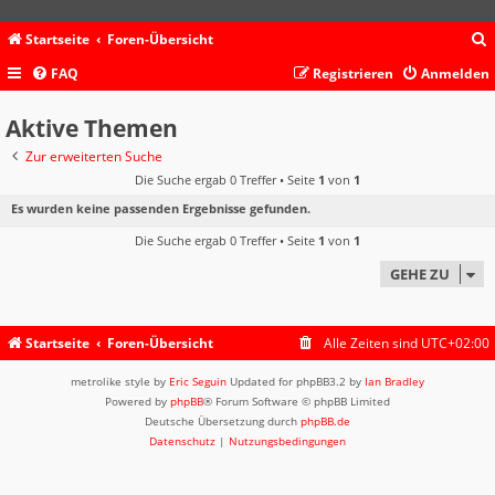
Startseite
Foren-Übersicht
FAQ
Registrieren
Anmelden
c
Aktive Themen
Zur erweiterten Suche
Die Suche ergab 0 Treffer • Seite
1
von
1
Es wurden keine passenden Ergebnisse gefunden.
Die Suche ergab 0 Treffer • Seite
1
von
1
GEHE ZU
Startseite
Foren-Übersicht
Alle Zeiten sind
UTC+02:00
metrolike style by
Eric Seguin
Updated for phpBB3.2 by
Ian Bradley
Powered by
phpBB
® Forum Software © phpBB Limited
Deutsche Übersetzung durch
phpBB.de
Datenschutz
|
Nutzungsbedingungen