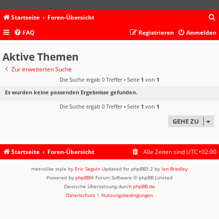
Startseite
Foren-Übersicht
FAQ
Registrieren
Anmelden
c
Aktive Themen
Zur erweiterten Suche
Die Suche ergab 0 Treffer • Seite
1
von
1
Es wurden keine passenden Ergebnisse gefunden.
Die Suche ergab 0 Treffer • Seite
1
von
1
GEHE ZU
Startseite
Foren-Übersicht
Alle Zeiten sind
UTC+02:00
metrolike style by
Eric Seguin
Updated for phpBB3.2 by
Ian Bradley
Powered by
phpBB
® Forum Software © phpBB Limited
Deutsche Übersetzung durch
phpBB.de
Datenschutz
|
Nutzungsbedingungen