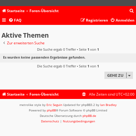
Startseite
Foren-Übersicht
FAQ
Registrieren
Anmelden
c
Aktive Themen
Zur erweiterten Suche
Die Suche ergab 0 Treffer • Seite
1
von
1
Es wurden keine passenden Ergebnisse gefunden.
Die Suche ergab 0 Treffer • Seite
1
von
1
GEHE ZU
Startseite
Foren-Übersicht
Alle Zeiten sind
UTC+02:00
metrolike style by
Eric Seguin
Updated for phpBB3.2 by
Ian Bradley
Powered by
phpBB
® Forum Software © phpBB Limited
Deutsche Übersetzung durch
phpBB.de
Datenschutz
|
Nutzungsbedingungen