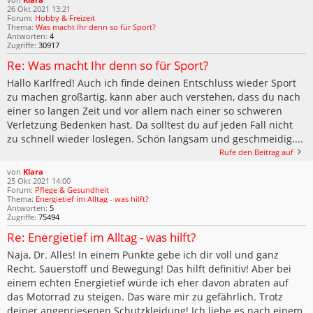
26 Okt 2021 13:21
Forum:
Hobby & Freizeit
Thema:
Was macht Ihr denn so für Sport?
Antworten:
4
Zugriffe:
30917
Re: Was macht Ihr denn so für Sport?
Hallo Karlfred! Auch ich finde deinen Entschluss wieder Sport
zu machen großartig, kann aber auch verstehen, dass du nach
einer so langen Zeit und vor allem nach einer so schweren
Verletzung Bedenken hast. Da solltest du auf jeden Fall nicht
zu schnell wieder loslegen. Schön langsam und geschmeidig....
Rufe den Beitrag auf
von
Klara
25 Okt 2021 14:00
Forum:
Pflege & Gesundheit
Thema:
Energietief im Alltag - was hilft?
Antworten:
5
Zugriffe:
75494
Re: Energietief im Alltag - was hilft?
Naja, Dr. Alles! In einem Punkte gebe ich dir voll und ganz
Recht. Sauerstoff und Bewegung! Das hilft definitiv! Aber bei
einem echten Energietief würde ich eher davon abraten auf
das Motorrad zu steigen. Das wäre mir zu gefährlich. Trotz
deiner angepriesenen Schutzkleidung! Ich liebe es nach einem