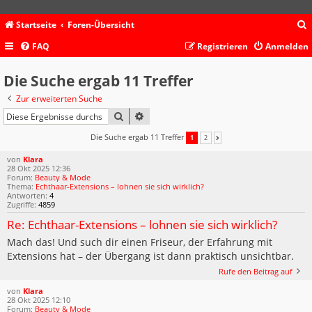
Startseite
Foren-Übersicht
FAQ
Registrieren
Anmelden
c
Die Suche ergab 11 Treffer
Zur erweiterten Suche
SUCHE
ERWEITERTE SUCHE
Die Suche ergab 11 Treffer
1
2
NÄCHSTE
von
Klara
28 Okt 2025 12:36
Forum:
Beauty & Mode
Thema:
Echthaar-Extensions – lohnen sie sich wirklich?
Antworten:
4
Zugriffe:
4859
Re: Echthaar-Extensions – lohnen sie sich wirklich?
Mach das! Und such dir einen Friseur, der Erfahrung mit
Extensions hat – der Übergang ist dann praktisch unsichtbar.
Rufe den Beitrag auf
von
Klara
28 Okt 2025 12:10
Forum:
Beauty & Mode