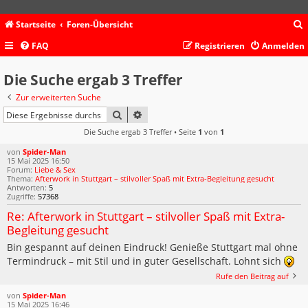
Startseite
Foren-Übersicht
FAQ
Registrieren
Anmelden
c
Die Suche ergab 3 Treffer
Zur erweiterten Suche
SUCHE
ERWEITERTE SUCHE
Die Suche ergab 3 Treffer • Seite
1
von
1
von
Spider-Man
15 Mai 2025 16:50
Forum:
Liebe & Sex
Thema:
Afterwork in Stuttgart – stilvoller Spaß mit Extra-Begleitung gesucht
Antworten:
5
Zugriffe:
57368
Re: Afterwork in Stuttgart – stilvoller Spaß mit Extra-
Begleitung gesucht
Bin gespannt auf deinen Eindruck! Genieße Stuttgart mal ohne
Termindruck – mit Stil und in guter Gesellschaft. Lohnt sich
Rufe den Beitrag auf
von
Spider-Man
15 Mai 2025 16:46