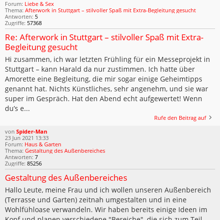
Forum:
Liebe & Sex
Thema:
Afterwork in Stuttgart – stilvoller Spaß mit Extra-Begleitung gesucht
Antworten:
5
Zugriffe:
57368
Re: Afterwork in Stuttgart – stilvoller Spaß mit Extra-
Begleitung gesucht
Hi zusammen, ich war letzten Frühling für ein Messeprojekt in
Stuttgart – kann Harald da nur zustimmen. Ich hatte über
Amorette eine Begleitung, die mir sogar einige Geheimtipps
genannt hat. Nichts Künstliches, sehr angenehm, und sie war
super im Gespräch. Hat den Abend echt aufgewertet! Wenn
du’s e...
Rufe den Beitrag auf
von
Spider-Man
23 Jun 2021 13:33
Forum:
Haus & Garten
Thema:
Gestaltung des Außenbereiches
Antworten:
7
Zugriffe:
85256
Gestaltung des Außenbereiches
Hallo Leute, meine Frau und ich wollen unseren Außenbereich
(Terrasse und Garten) zeitnah umgestalten und in eine
Wohlfühloase verwandeln. Wir haben bereits einige Ideen im
Kopf und planen verschiedene "Bereiche", die sich zum Teil