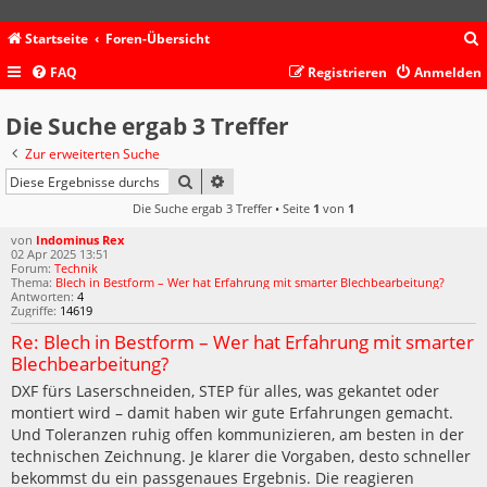
Startseite
Foren-Übersicht
FAQ
Registrieren
Anmelden
c
Die Suche ergab 3 Treffer
Zur erweiterten Suche
SUCHE
ERWEITERTE SUCHE
Die Suche ergab 3 Treffer • Seite
1
von
1
von
Indominus Rex
02 Apr 2025 13:51
Forum:
Technik
Thema:
Blech in Bestform – Wer hat Erfahrung mit smarter Blechbearbeitung?
Antworten:
4
Zugriffe:
14619
Re: Blech in Bestform – Wer hat Erfahrung mit smarter
Blechbearbeitung?
DXF fürs Laserschneiden, STEP für alles, was gekantet oder
montiert wird – damit haben wir gute Erfahrungen gemacht.
Und Toleranzen ruhig offen kommunizieren, am besten in der
technischen Zeichnung. Je klarer die Vorgaben, desto schneller
bekommst du ein passgenaues Ergebnis. Die reagieren