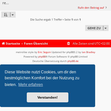
re...
Rufe den Beitrag auf
Die Suche ergab 1 Treffer • Seite
1
von
1
GEHE ZU
Startseite
Foren-Übersicht
Alle Zeiten sind
UTC+02:00
metrolike style by
Eric Seguin
Updated for phpBB3.2 by
Ian Bradley
Powered by
phpBB
® Forum Software © phpBB Limited
Deutsche Übersetzung durch
phpBB.de
Datenschutz
|
Nutzungsbedingungen
Diese Website nutzt Cookies, um dir den
bestmöglichen Komfort bei der Nutzung zu
bieten.
Mehr erfahren
Verstanden!