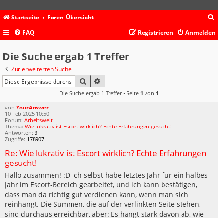
Startseite
Foren-Übersicht
FAQ
Registrieren
Anmelden
c
Die Suche ergab 1 Treffer
Zur erweiterten Suche
SUCHE
ERWEITERTE SUCHE
Die Suche ergab 1 Treffer • Seite
1
von
1
von
YourAnswer
10 Feb 2025 10:50
Forum:
Arbeitswelt
Thema:
Wie lukrativ ist Escort wirklich? Echte Erfahrungen gesucht!
Antworten:
3
Zugriffe:
178907
Re: Wie lukrativ ist Escort wirklich? Echte Erfahrungen
gesucht!
Hallo zusammen! :D Ich selbst habe letztes Jahr für ein halbes
Jahr im Escort-Bereich gearbeitet, und ich kann bestätigen,
dass man da richtig gut verdienen kann, wenn man sich
reinhängt. Die Summen, die auf der verlinkten Seite stehen,
sind durchaus erreichbar, aber: Es hängt stark davon ab, wie