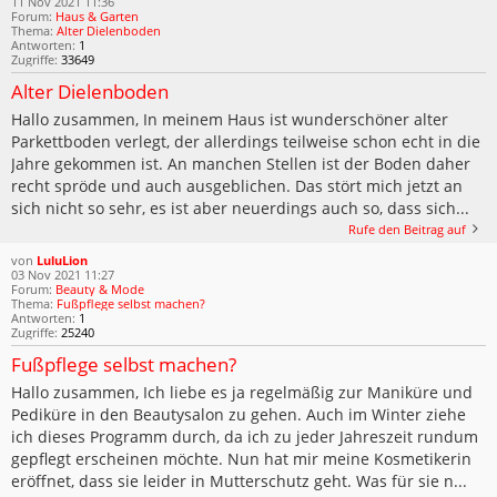
11 Nov 2021 11:36
Forum:
Haus & Garten
Thema:
Alter Dielenboden
Antworten:
1
Zugriffe:
33649
Alter Dielenboden
Hallo zusammen, In meinem Haus ist wunderschöner alter
Parkettboden verlegt, der allerdings teilweise schon echt in die
Jahre gekommen ist. An manchen Stellen ist der Boden daher
recht spröde und auch ausgeblichen. Das stört mich jetzt an
sich nicht so sehr, es ist aber neuerdings auch so, dass sich...
Rufe den Beitrag auf
von
LuluLion
03 Nov 2021 11:27
Forum:
Beauty & Mode
Thema:
Fußpflege selbst machen?
Antworten:
1
Zugriffe:
25240
Fußpflege selbst machen?
Hallo zusammen, Ich liebe es ja regelmäßig zur Maniküre und
Pediküre in den Beautysalon zu gehen. Auch im Winter ziehe
ich dieses Programm durch, da ich zu jeder Jahreszeit rundum
gepflegt erscheinen möchte. Nun hat mir meine Kosmetikerin
eröffnet, dass sie leider in Mutterschutz geht. Was für sie n...