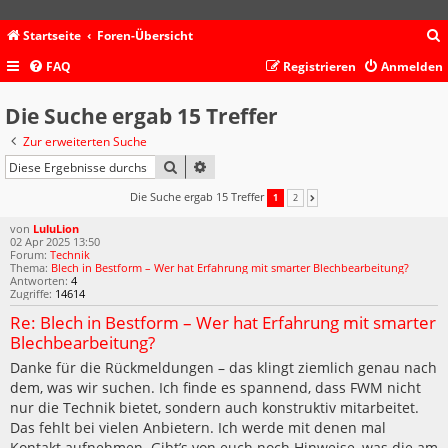
Startseite
Foren-Übersicht
FAQ
Registrieren
Anmelden
c
Die Suche ergab 15 Treffer
Zur erweiterten Suche
SUCHE
ERWEITERTE SUCHE
Die Suche ergab 15 Treffer
1
2
NÄCHSTE
von
LuluLion
02 Apr 2025 13:50
Forum:
Technik
Thema:
Blech in Bestform – Wer hat Erfahrung mit smarter Blechbearbeitung?
Antworten:
4
Zugriffe:
14614
Re: Blech in Bestform – Wer hat Erfahrung mit smarter
Blechbearbeitung?
Danke für die Rückmeldungen – das klingt ziemlich genau nach
dem, was wir suchen. Ich finde es spannend, dass FWM nicht
nur die Technik bietet, sondern auch konstruktiv mitarbeitet.
Das fehlt bei vielen Anbietern. Ich werde mit denen mal
Kontakt aufnehmen. Gibt’s von euch noch Hinweise, was die am