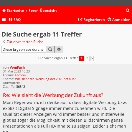
Startseite
Foren-Übersicht
FAQ
Registrieren
Anmelden
c
Die Suche ergab 11 Treffer
Zur erweiterten Suche
SUCHE
ERWEITERTE SUCHE
Die Suche ergab 11 Treffer
1
2
NÄCHSTE
von
VomFach
31 Mai 2023 10:23
Forum:
Technik
Thema:
Wie sieht die Werbung der Zukunft aus?
Antworten:
1
Zugriffe:
36342
Re: Wie sieht die Werbung der Zukunft aus?
Moin Regenwurm, ich denke auch, dass digitale Werbung bzw.
explizit Digital Signage immer mehr zunehmen wird. Die
Qualität dieser Anzeigen wird immer besser und mittlerweile
gibt es sogar die Möglichkeit, mit diesen Bildschirmen ganze
Präsentationen als Full HD-Inhalte zu zeigen. Leider sieht man
no...