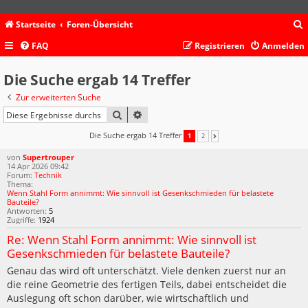
Startseite
Foren-Übersicht
FAQ
Registrieren
Anmelden
c
Die Suche ergab 14 Treffer
Zur erweiterten Suche
SUCHE
ERWEITERTE SUCHE
Die Suche ergab 14 Treffer
1
2
NÄCHSTE
von
Supertrouper
14 Apr 2026 09:42
Forum:
Technik
Thema:
Wenn Stahl Form annimmt: Wie sinnvoll ist Gesenkschmieden für belastete
Bauteile?
Antworten:
5
Zugriffe:
1924
Re: Wenn Stahl Form annimmt: Wie sinnvoll ist
Gesenkschmieden für belastete Bauteile?
Genau das wird oft unterschätzt. Viele denken zuerst nur an
die reine Geometrie des fertigen Teils, dabei entscheidet die
Auslegung oft schon darüber, wie wirtschaftlich und