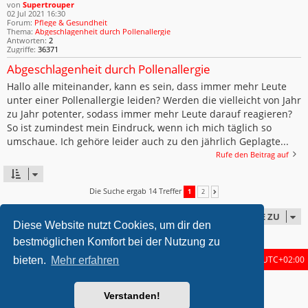
von
Supertrouper
02 Jul 2021 16:30
Forum:
Pflege & Gesundheit
Thema:
Abgeschlagenheit durch Pollenallergie
Antworten:
2
Zugriffe:
36371
Abgeschlagenheit durch Pollenallergie
Hallo alle miteinander, kann es sein, dass immer mehr Leute
unter einer Pollenallergie leiden? Werden die vielleicht von Jahr
zu Jahr potenter, sodass immer mehr Leute darauf reagieren?
So ist zumindest mein Eindruck, wenn ich mich täglich so
umschaue. Ich gehöre leider auch zu den jährlich Geplagte...
Rufe den Beitrag auf
Die Suche ergab 14 Treffer
1
2
NÄCHSTE
GEHE ZU
Diese Website nutzt Cookies, um dir den
bestmöglichen Komfort bei der Nutzung zu
Startseite
Foren-Übersicht
Alle Zeiten sind
UTC+02:00
bieten.
Mehr erfahren
metrolike style by
Eric Seguin
Updated for phpBB3.2 by
Ian Bradley
Verstanden!
Powered by
phpBB
® Forum Software © phpBB Limited
Deutsche Übersetzung durch
phpBB.de